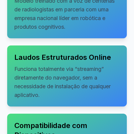
Modelo treinado com a voz de centenas
de radiologistas em parceria com uma
empresa nacional líder em robótica e
produtos cognitivos.
Laudos Estruturados Online
Funciona totalmente via “streaming”
diretamente do navegador, sem a
necessidade de instalação de qualquer
aplicativo.
Compatibilidade com