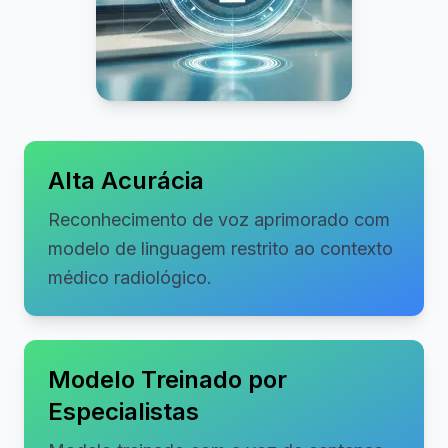
Alta Acurácia
Reconhecimento de voz aprimorado com
modelo de linguagem restrito ao contexto
médico radiológico.
Modelo Treinado por
Especialistas