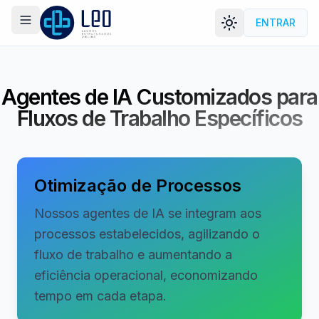
ENTRAR
Menu
LEORAD
Agentes de IA Customizados para
Fluxos de Trabalho Específicos
Otimização de Processos
Nossos agentes de IA se integram aos
processos estabelecidos, agilizando o
fluxo de trabalho e aumentando a
eficiência operacional, economizando
tempo em cada etapa.